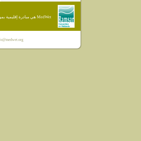
MedWet هي مبادرة إقليمية بموجب إتفاقية Ramsar
fo@medwet.org