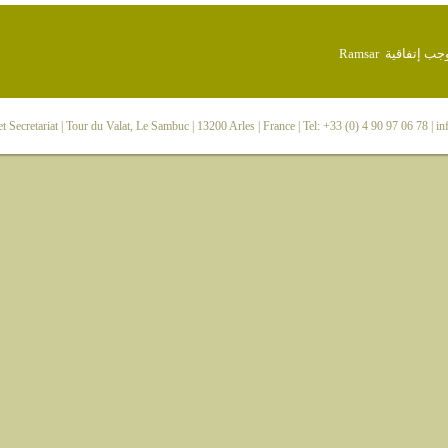
 Secretariat
| Tour du Valat, Le Sambuc | 13200 Arles | France | Tel: +33 (0) 4 90 97 06 78 |
in