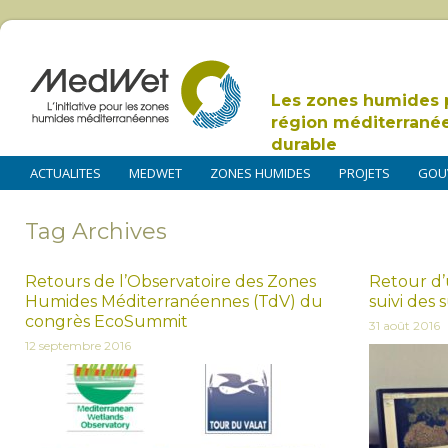
Les zones humides 
région méditerrané
durable
ACTUALITES
MEDWET
ZONES HUMIDES
PROJETS
GOU
Tag Archives
Retours de l’Observatoire des Zones
Retour d’
Humides Méditerranéennes (TdV) du
suivi des
congrès EcoSummit
31 août 2016
12 septembre 2016