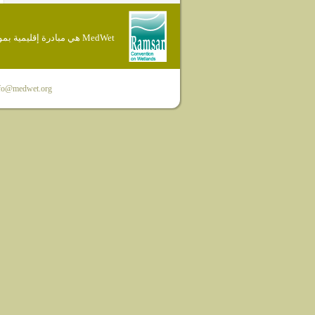
MedWet هي مبادرة إقليمية بموجب إتفاقية Ramsar
fo@medwet.org