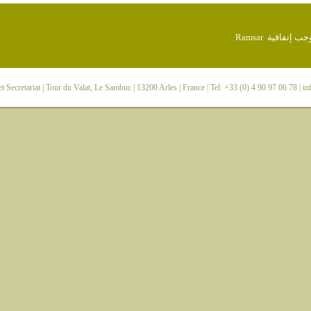
 Secretariat
| Tour du Valat, Le Sambuc | 13200 Arles | France | Tel: +33 (0) 4 90 97 06 78 |
in