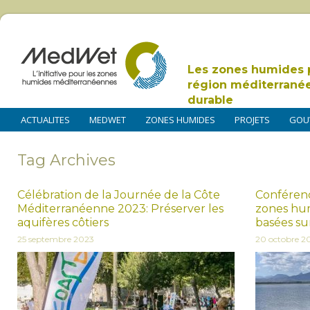
Les zones humides 
région méditerrané
durable
ACTUALITES
MEDWET
ZONES HUMIDES
PROJETS
GOU
Tag Archives
Célébration de la Journée de la Côte
Conférenc
Méditerranéenne 2023: Préserver les
zones hum
aquifères côtiers
basées su
25 septembre 2023
20 octobre 2