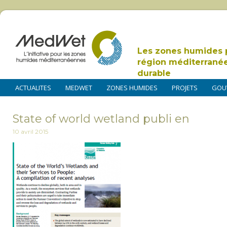
Les zones humides 
région méditerrané
durable
ACTUALITES
MEDWET
ZONES HUMIDES
PROJETS
GOU
State of world wetland publi en
10 avril 2015