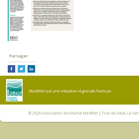
Partager
MedWet est une initiative régionale Ramsar.
© 2026
Association Secrétariat MedWet
| Tour du Valat, Le Sam