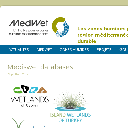
Les zones humides 
région méditerrané
durable
ACTUALITES
MEDWET
ZONES HUMIDES
PROJETS
GOU
Mediswet databases
17 juillet 2019