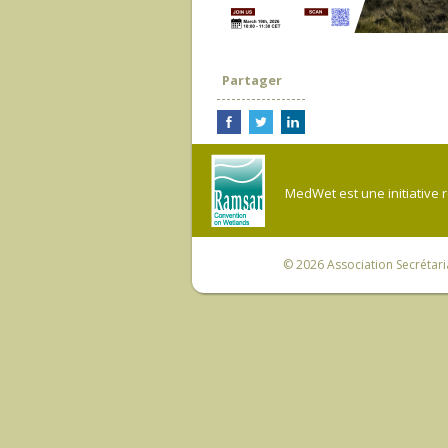
Partager
MedWet est une initiative 
© 2026
Association Secrétar