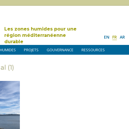
Les zones humides pour une
région méditerranéenne
EN
FR
AR
durable
 HUMIDES
PROJETS
GOUVERNANCE
RESSOURCES
l (1)