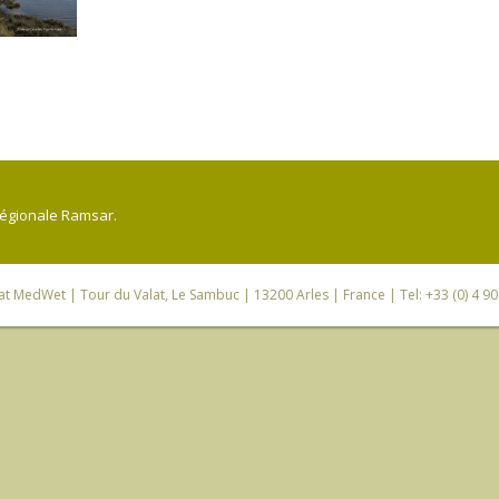
régionale Ramsar.
iat MedWet
| Tour du Valat, Le Sambuc | 13200 Arles | France | Tel: +33 (0) 4 9