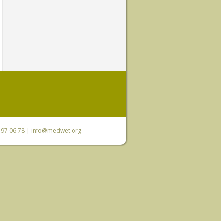
0 97 06 78 |
info@medwet.org