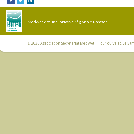
MedWet est une initiative régionale Ramsar.
© 2026
Association Secrétariat MedWet
| Tour du Valat, Le Sam