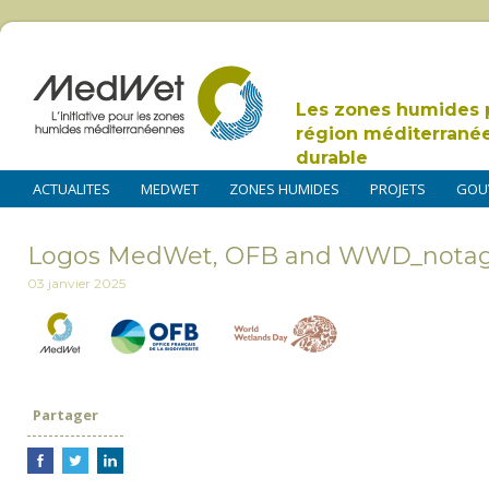
Les zones humides 
région méditerrané
durable
ACTUALITES
MEDWET
ZONES HUMIDES
PROJETS
GOU
Logos MedWet, OFB and WWD_nota
03 janvier 2025
Partager