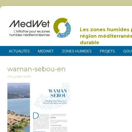
Les zones humides 
région méditerrané
durable
ACTUALITES
MEDWET
ZONES HUMIDES
PROJETS
GOU
waman-sebou-en
09 juillet 2019