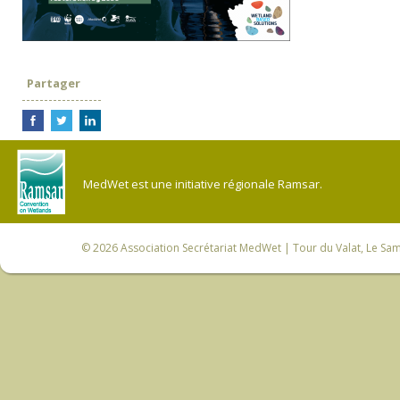
Partager
MedWet est une initiative régionale Ramsar.
© 2026
Association Secrétariat MedWet
| Tour du Valat, Le Sam