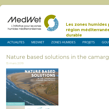
Les zones humides 
région méditerrané
durable
ACTUALITES
MEDWET
ZONES HUMIDES
PROJETS
GOU
Nature based solutions in the camar
15 mars 2019