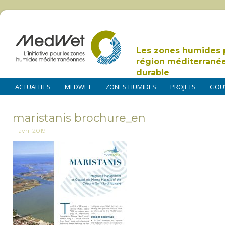
Les zones humides 
région méditerrané
durable
ACTUALITES
MEDWET
ZONES HUMIDES
PROJETS
GOU
maristanis brochure_en
11 avril 2019