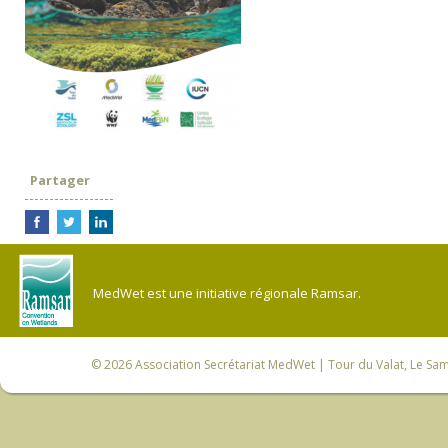
Partager
MedWet est une initiative régionale Ramsar.
© 2026
Association Secrétariat MedWet
| Tour du Valat, Le Sam