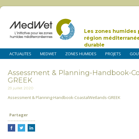
Les zones humides 
région méditerrané
durable
ACTUALITES
MEDWET
ZONES HUMIDES
PROJETS
GOU
Assessment & Planning-Handbook-Co
GREEK
29 juillet 2020
Assessment & Planning-Handbook-CoastalWetlands-GREEK
Partager