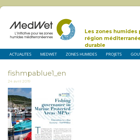
Les zones humides 
région méditerrané
durable
ACTUALITES
MEDWET
ZONES HUMIDES
PROJETS
GOU
fishmpablue1_en
24 avril 2019