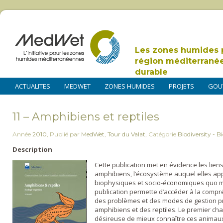
Les zones humides 
région méditerrané
durable
ACTUALITES
MEDWET
ZONES HUMIDES
PROJETS
GOU
11 – Amphibiens et reptiles
Année
2010
,
Publié par
MedWet
,
Tour du Valat
,
Catégorie
Biodiversity - Bi
Description
Cette publication met en évidence les liens 
amphibiens, l’écosystème auquel elles app
biophysiques et socio-économiques quo me
publication permette d’accéder à la compr
des problèmes et des modes de gestion p
amphibiens et des reptiles. Le premier ch
désireuse de mieux connaître ces animau