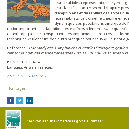
leurs multiples représentations mythologiq
leur classification. Le second chapitre pr
d’amphibiens et de reptiles des zones h
leurs habitats. Le troisième chapitre enric
dynamique des populations ainsi que de l
notion importante d’adaptation des espèces à leur milieu. Le quatrièm
et anthropiques de la disparition des amphibiens et reptiles. Le dernie
techniques veulent être des outils pratiques pour ceux qui auront à gé
Reference:
A Morand (2001) Amphibiens et reptiles Ecologie et gestion, J 
des zones humides mediterraneennes – no 11, Tour du Valat, Arles (Fra
ISBN 2-910368-42-4
Langues: Anglais, Français
ANGLAIS
FRANÇAIS
Partager
MedWet est une initiative régionale Ramsar.