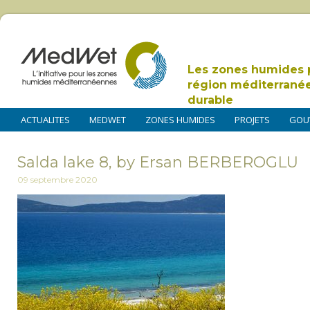
Les zones humides 
région méditerrané
durable
ACTUALITES
MEDWET
ZONES HUMIDES
PROJETS
GOU
Salda lake 8, by Ersan BERBEROGLU
09 septembre 2020