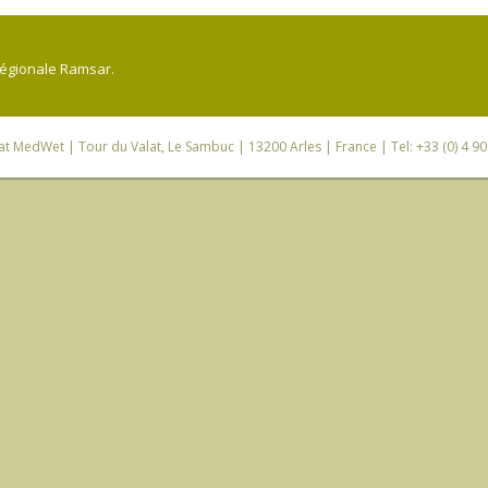
régionale Ramsar.
iat MedWet
| Tour du Valat, Le Sambuc | 13200 Arles | France | Tel: +33 (0) 4 9