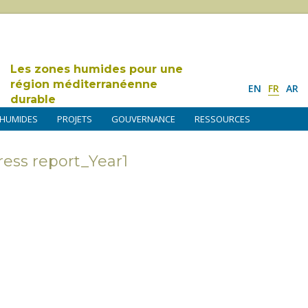
Les zones humides pour une
région méditerranéenne
EN
FR
AR
durable
 HUMIDES
PROJETS
GOUVERNANCE
RESSOURCES
ess report_Year1