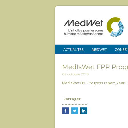
ACTUALITES
MEDWET
ZONES
MedIsWet FPP Progr
02 octobre 2018
MedIsWet FPP Progress report_Year1
Partager