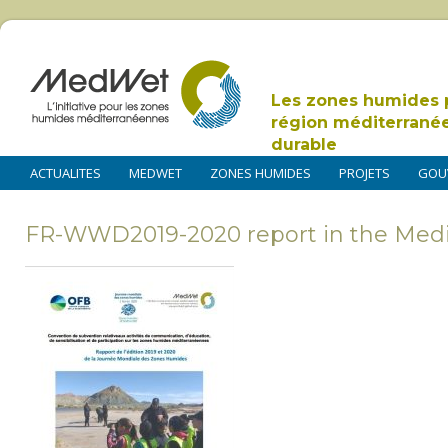
Les zones humides 
région méditerrané
durable
ACTUALITES
MEDWET
ZONES HUMIDES
PROJETS
GOU
FR-WWD2019-2020 report in the Med