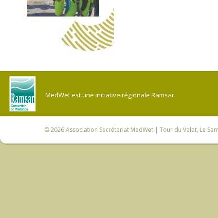
MedWet est une initiative régionale Ramsar.
© 2026
Association Secrétariat MedWet
| Tour du Valat, Le Sam