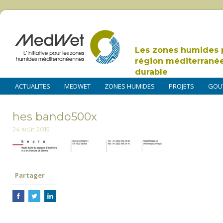
Les zones humides 
région méditerrané
durable
ACTUALITES
MEDWET
ZONES HUMIDES
PROJETS
GOU
hes bando500x
24 août 2015
Partager