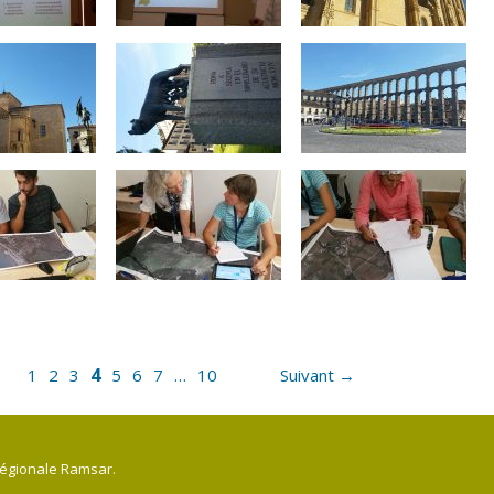
4
1
2
3
5
6
7
…
10
Suivant →
régionale Ramsar.