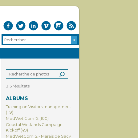
315 résultats
ALBUMS
Training on Visitors management
(119)
MedWet Com 12 (100)
Coastal Wetlands Campaign
Kickoff (49)
MedWetCom 12 - Marais de Sacy