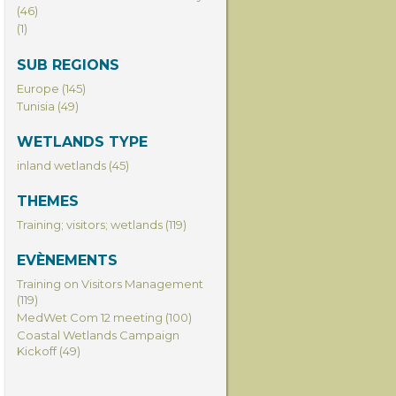
(46)
(1)
SUB REGIONS
Europe (145)
Tunisia (49)
WETLANDS TYPE
inland wetlands (45)
THEMES
Training; visitors; wetlands (119)
EVÈNEMENTS
Training on Visitors Management
(119)
MedWet Com 12 meeting (100)
Coastal Wetlands Campaign
Kickoff (49)