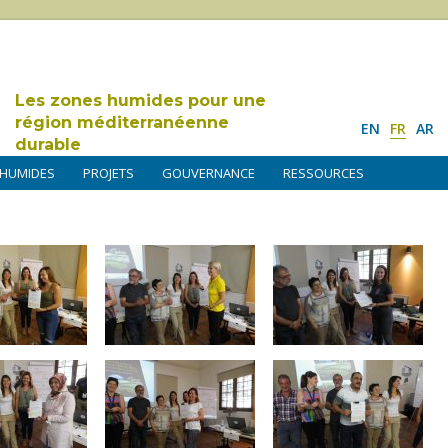
Les zones humides pour une
région méditerranéenne
EN
FR
AR
durable
 HUMIDES
PROJETS
GOUVERNANCE
RESSOURCES