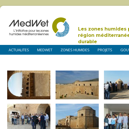
Les zones humides 
région méditerrané
durable
ACTUALITES
MEDWET
ZONES HUMIDES
PROJETS
GOU