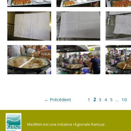
2
← Précédent
1
3
4
5
…
10
MedWet est une initiative régionale Ramsar.