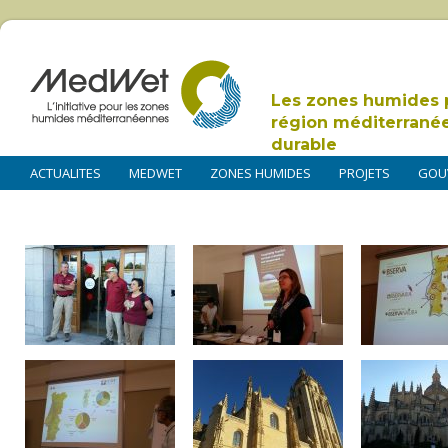
Les zones humides 
région méditerrané
durable
ACTUALITES
MEDWET
ZONES HUMIDES
PROJETS
GOU