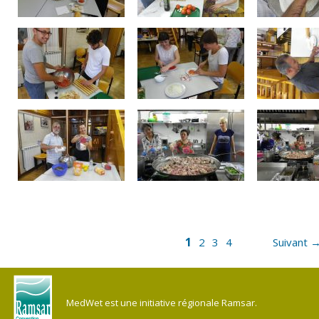
1
2
3
4
Suivant 
MedWet est une initiative régionale Ramsar.