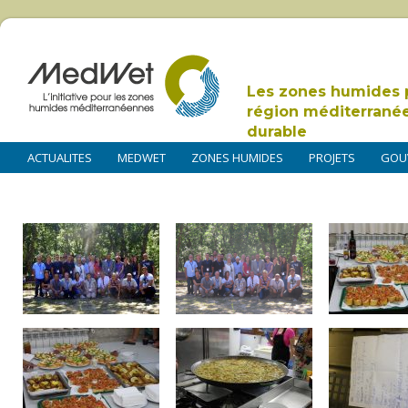
Les zones humides 
région méditerrané
durable
ACTUALITES
MEDWET
ZONES HUMIDES
PROJETS
GOU