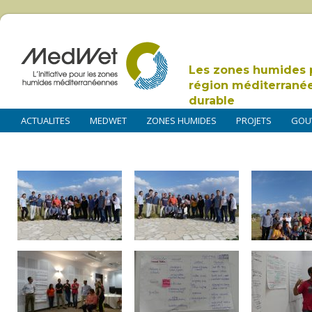
Les zones humides 
région méditerrané
durable
ACTUALITES
MEDWET
ZONES HUMIDES
PROJETS
GOU