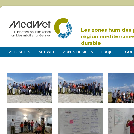
Les zones humides 
région méditerrané
durable
ACTUALITES
MEDWET
ZONES HUMIDES
PROJETS
GOU