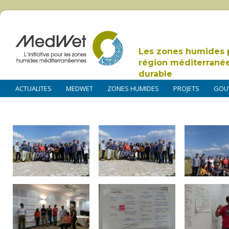
Les zones humides 
région méditerrané
durable
ACTUALITES
MEDWET
ZONES HUMIDES
PROJETS
GOU