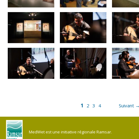
1
2
3
4
Suivant 
MedWet est une initiative régionale Ramsar.