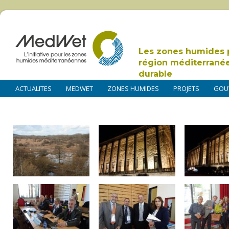
Les zones humides 
région méditerrané
durable
ACTUALITES
MEDWET
ZONES HUMIDES
PROJETS
GOU