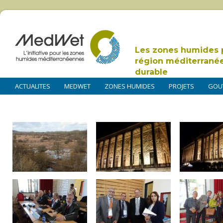
Les zones humides 
région méditerrané
durable
ACTUALITES
MEDWET
ZONES HUMIDES
PROJETS
GOU