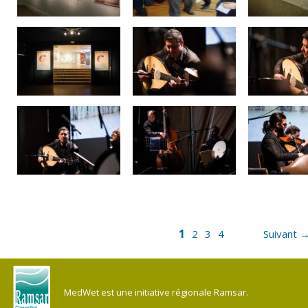
1
2
3
4
Suivant 
MedWet est une initiative régionale Ramsar.