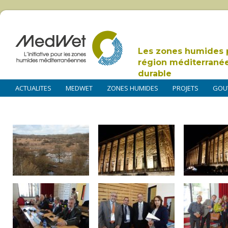
Les zones humides 
région méditerrané
durable
ACTUALITES
MEDWET
ZONES HUMIDES
PROJETS
GOU