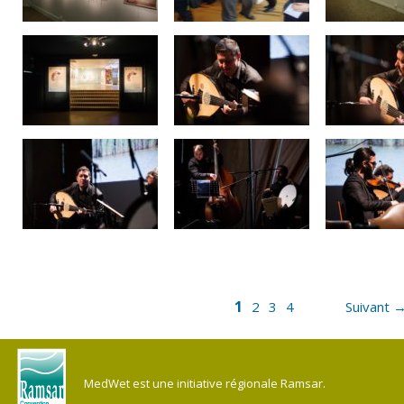
1
2
3
4
Suivant 
MedWet est une initiative régionale Ramsar.