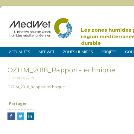
Les zones humides 
région méditerrané
durable
ACTUALITES
MEDWET
ZONES HUMIDES
PROJETS
GOU
OZHM_2018_Rapport-technique
17 octobre 2018
OZHM_2018_Rapport-technique
Partager