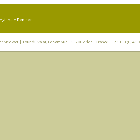
régionale Ramsar.
iat MedWet
| Tour du Valat, Le Sambuc | 13200 Arles | France | Tel: +33 (0) 4 9