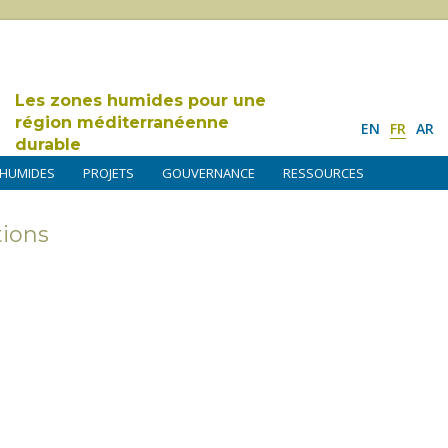
Les zones humides pour une
région méditerranéenne
EN
FR
AR
durable
 HUMIDES
PROJETS
GOUVERNANCE
RESSOURCES
tions