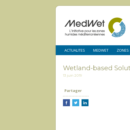
ACTUALITES
MEDWET
ZONES
Wetland-based Solu
13 juin 2019
Partager