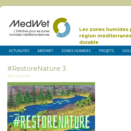
Les zones humides 
région méditerrané
durable
ACTUALITES
MEDWET
ZONES HUMIDES
PROJETS
GOU
#RestoreNature 3
26 mars 2021