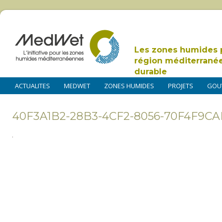
Les zones humides 
région méditerrané
durable
ACTUALITES
MEDWET
ZONES HUMIDES
PROJETS
GOU
40F3A1B2-28B3-4CF2-8056-70F4F9C