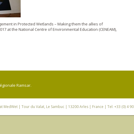
gement in Protected Wetlands – Making them the allies of
2017 at the National Centre of Environmental Education (CENEAM),
régionale Ramsar.
iat MedWet
| Tour du Valat, Le Sambuc | 13200 Arles | France | Tel: +33 (0) 4 9