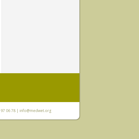
0 97 06 78 |
info@medwet.org