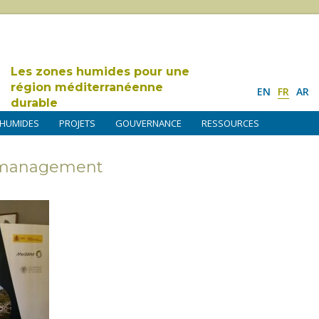
Les zones humides pour une
région méditerranéenne
EN
FR
AR
durable
 HUMIDES
PROJETS
GOUVERNANCE
RESSOURCES
s management