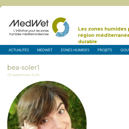
Les zones humides 
région méditerrané
durable
ACTUALITES
MEDWET
ZONES HUMIDES
PROJETS
GOU
bea-soler1
09 septembre 2016