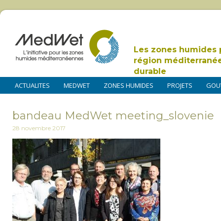
Les zones humides 
région méditerrané
durable
ACTUALITES
MEDWET
ZONES HUMIDES
PROJETS
GOU
bandeau MedWet meeting_slovenie
28 novembre 2017