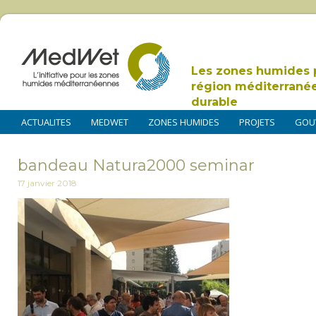
Les zones humides 
région méditerrané
durable
ACTUALITES
MEDWET
ZONES HUMIDES
PROJETS
GOU
bandeau Natura2000 seminar
17 janvier 2018