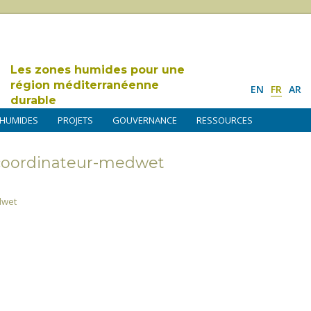
Les zones humides pour une
région méditerranéenne
EN
FR
AR
durable
 HUMIDES
PROJETS
GOUVERNANCE
RESSOURCES
-coordinateur-medwet
dwet