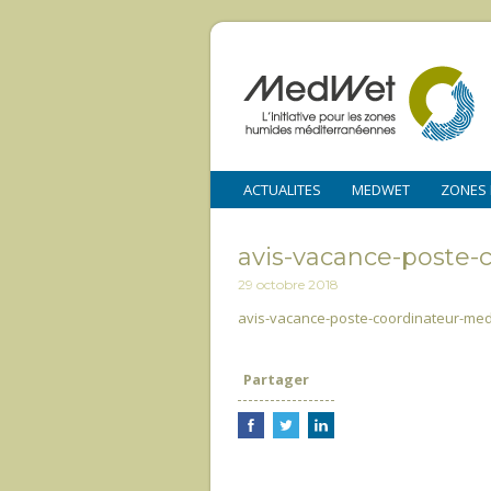
ACTUALITES
MEDWET
ZONES
avis-vacance-poste
29 octobre 2018
avis-vacance-poste-coordinateur-me
Partager