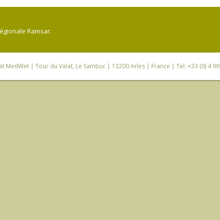
régionale Ramsar.
iat MedWet
| Tour du Valat, Le Sambuc | 13200 Arles | France | Tel: +33 (0) 4 9