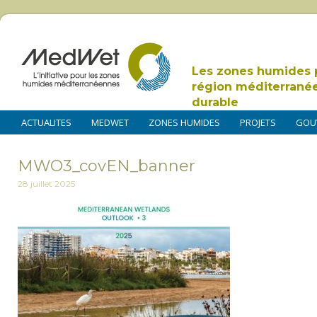
Les zones humides 
région méditerrané
durable
ACTUALITES
MEDWET
ZONES HUMIDES
PROJETS
GOU
MWO3_covEN_banner
28 juillet 2025