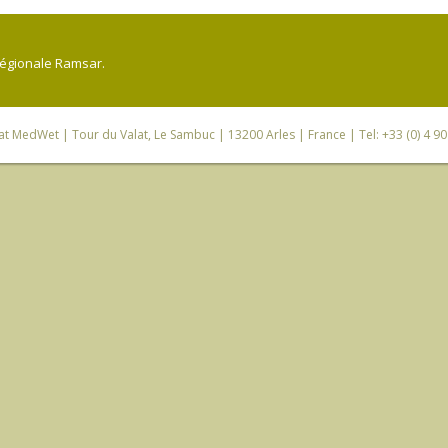
régionale Ramsar.
iat MedWet
| Tour du Valat, Le Sambuc | 13200 Arles | France | Tel: +33 (0) 4 9