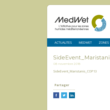
ACTUALITES
MEDWET
ZONES
SideEvent_Maristan
08 novembre 2018
SideEvent_Maristanis_COP13
Partager