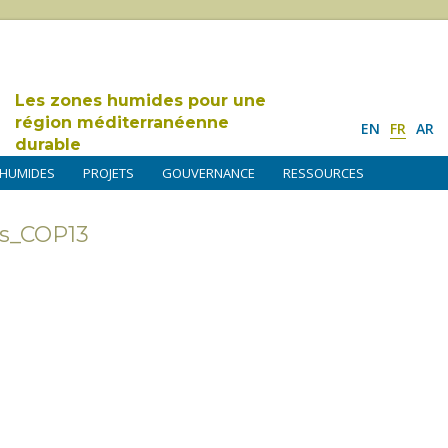
Les zones humides pour une
région méditerranéenne
EN
FR
AR
durable
 HUMIDES
PROJETS
GOUVERNANCE
RESSOURCES
is_COP13