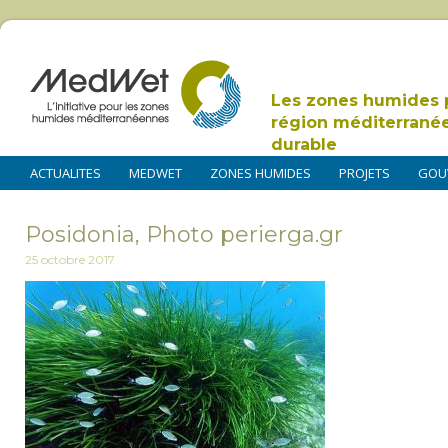
Les zones humides 
région méditerrané
durable
ACTUALITES
MEDWET
ZONES HUMIDES
PROJETS
GOU
Posidonia, Photo perierga.gr
25 octobre 2017