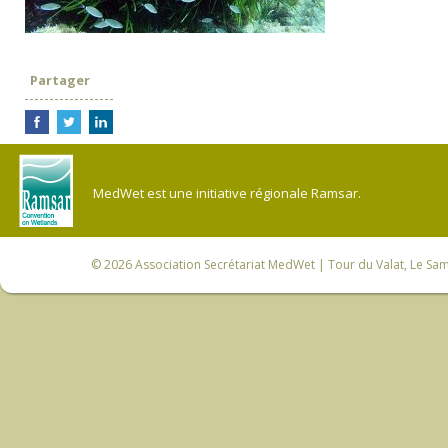
Partager
MedWet est une initiative régionale Ramsar.
© 2026
Association Secrétariat MedWet
| Tour du Valat, Le Sam