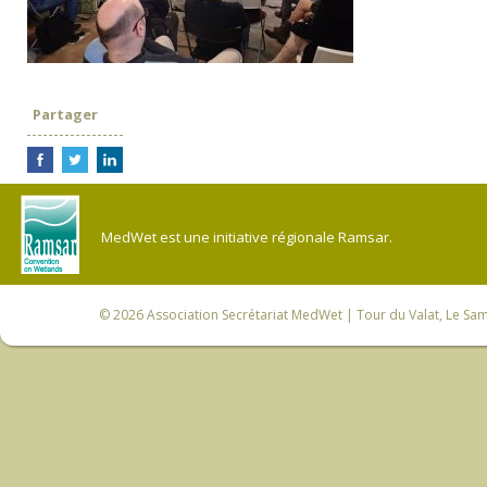
Partager
MedWet est une initiative régionale Ramsar.
© 2026
Association Secrétariat MedWet
| Tour du Valat, Le Sam