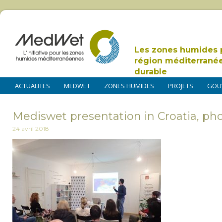
Les zones humides 
région méditerrané
durable
ACTUALITES
MEDWET
ZONES HUMIDES
PROJETS
GOU
Mediswet presentation in Croatia, pho
24 avril 2018