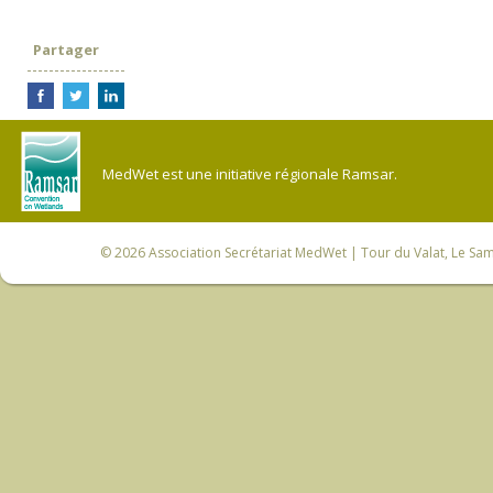
Partager
MedWet est une initiative régionale Ramsar.
© 2026
Association Secrétariat MedWet
| Tour du Valat, Le Sam