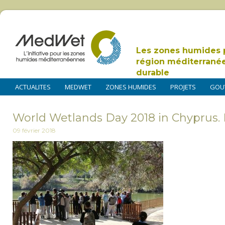
Les zones humides 
région méditerrané
durable
ACTUALITES
MEDWET
ZONES HUMIDES
PROJETS
GOU
World Wetlands Day 2018 in Chyprus. 
09 février 2018