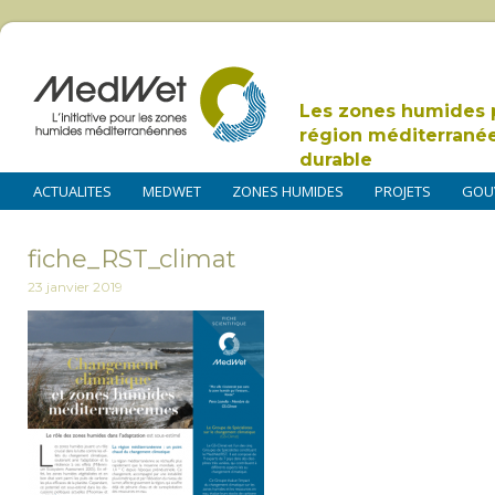
Les zones humides 
région méditerrané
durable
ACTUALITES
MEDWET
ZONES HUMIDES
PROJETS
GOU
fiche_RST_climat
23 janvier 2019