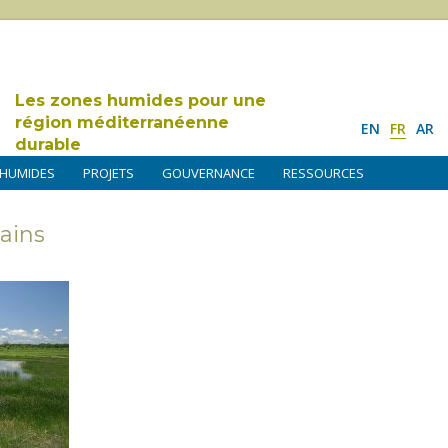
Les zones humides pour une
région méditerranéenne
EN
FR
AR
durable
 HUMIDES
PROJETS
GOUVERNANCE
RESSOURCES
lains