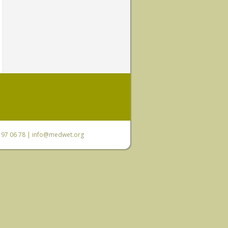
0 97 06 78 |
info@medwet.org