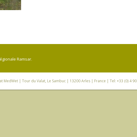
régionale Ramsar.
iat MedWet
| Tour du Valat, Le Sambuc | 13200 Arles | France | Tel: +33 (0) 4 9