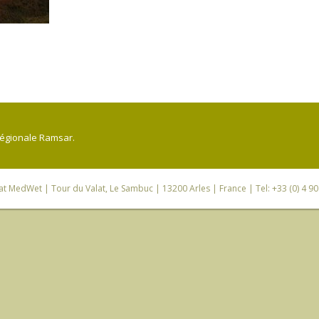
régionale Ramsar.
iat MedWet
| Tour du Valat, Le Sambuc | 13200 Arles | France | Tel: +33 (0) 4 9