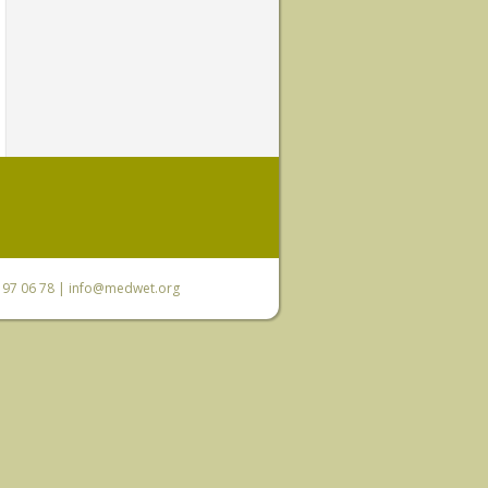
0 97 06 78 |
info@medwet.org