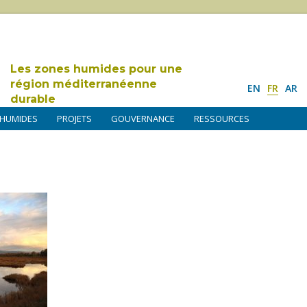
Les zones humides pour une
région méditerranéenne
EN
FR
AR
durable
 HUMIDES
PROJETS
GOUVERNANCE
RESSOURCES