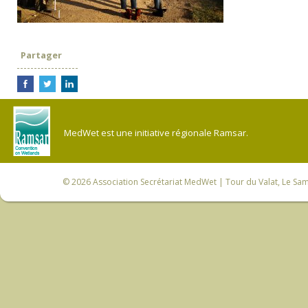
Partager
MedWet est une initiative régionale Ramsar.
© 2026
Association Secrétariat MedWet
| Tour du Valat, Le Sam