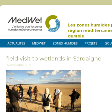
Les zones humides 
région méditerrané
durable
ACTUALITES
MEDWET
ZONES HUMIDES
PROJETS
GOU
field visit to wetlands in Sardaigne
15 décembre 2017